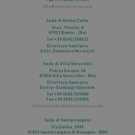
info@nuovaricerca.com
_dc_gtm_UA-37103583-1
.nuovaricerca.com
sec
Sede di Rimini Celle
Via L. Vincini, 4
Google Privacy Policy
47921 Rimini - (Rn)
Tel
+39 0541/358511
Direttore Sanitario
Dott. Domenico Nicoletti
Sede di Villa Verucchio
Piazza Europa, 36
47826 Villa Verucchio - (Rn)
Direttore Sanitario
Dottor Gianluigi Valentini
Tel
+39 0541/319400
Fax +39 0541/319401
villaverucchio@nuovaricerca.com
Sede di Santarcangelo
Via Emilia, 1939
47822 Santarcangelo di Romagna - (RN)