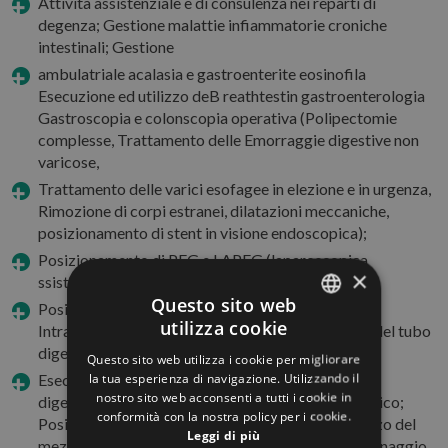
Attività assistenziale e di consulenza nei reparti di
degenza; Gestione malattie infiammatorie croniche
intestinali; Gestione
ambulatriale acalasia e gastroenterite eosinofila
Esecuzione ed utilizzo deB reathtestin gastroenterologia
Gastroscopia e colonscopia operativa (Polipectomie
complesse, Trattamento delle Emorraggie digestive non
varicose,
Trattamento delle varici esofagee in elezione e in urgenza,
Rimozione di corpi estranei, dilatazioni meccaniche,
posizionamento di stent in visione endoscopica);
Posizionamento di PEG e LAPEG (laparoscopica
×
ssistedPEG)
Questo sito web
Posizionamento e rimozione di BIB(Bioenterics
utilizza cookie
Intragastric Balloon) Ecoendoscopia diagnostica del tubo
ITALIAN
digerente e del tratto biliopancreatico
Questo sito web utilizza i cookie per migliorare
ENGLISH
la tua esperienza di navigazione. Utilizzando il
Esecuzione di biopsie ecoendoscopiche del tubo
nostro sito web acconsenti a tutti i cookie in
digerente, mediastiniche e del tratto biliopancreatico;
GERMAN
conformità con la nostra policy per i cookie.
Posizionamento di fiducials per adioterapia Utilizzo del
Leggi di più
FRENCH
mezzo di contrasto in ecoendoscopia(CH-EU Drenaggio