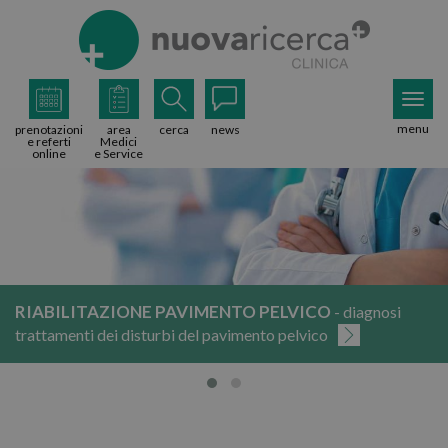
menu
prenotazioni
area
cerca
news
e referti
Medici
online
e Service
RIABILITAZIONE PAVIMENTO PELVICO
- diagnosi
trattamenti dei disturbi del pavimento pelvico