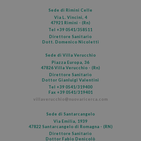
Sede di Rimini Celle
Via L. Vincini, 4
47921 Rimini - (Rn)
Tel
+39 0541/358511
Direttore Sanitario
Dott. Domenico Nicoletti
Sede di Villa Verucchio
Piazza Europa, 36
47826 Villa Verucchio - (Rn)
Direttore Sanitario
Dottor Gianluigi Valentini
PHPSESSID
Ses
PHP.net
Tel
+39 0541/319400
www.nuovaricerca.com
Fax +39 0541/319401
villaverucchio@nuovaricerca.com
Sede di Santarcangelo
Via Emilia, 1939
47822 Santarcangelo di Romagna - (RN)
Direttore Sanitario
Dottor Fabio Denicolò