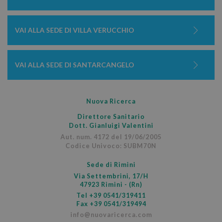
m
.google.com
VAI ALLA SEDE DI VILLA VERUCCHIO
VAI ALLA SEDE DI SANTARCANGELO
ytidb::LAST_RESULT_ENTRY_KEY
.youtube.com
1 
Nuova Ricerca
_dc_gtm_UA-37103583-1
.nuovaricerca.com
Direttore Sanitario
sec
Dott. Gianluigi Valentini
Aut. num. 4172 del 19/06/2005
Codice Univoco: SUBM70N
Google Privacy Policy
Sede di Rimini
Via Settembrini, 17/H
47923 Rimini - (Rn)
Tel
+39 0541/319411
Fax +39 0541/319494
info@nuovaricerca.com