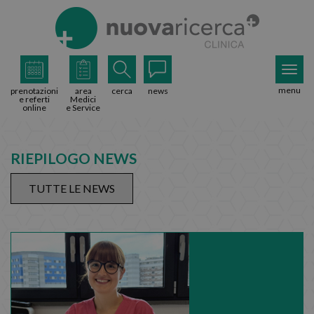
menu
prenotazioni
area
cerca
news
e referti
Medici
online
e Service
RIEPILOGO NEWS