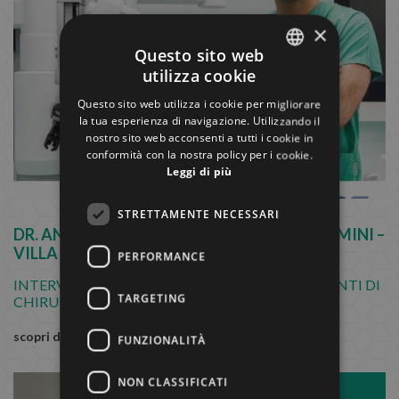
×
Questo sito web
utilizza cookie
ITALIAN
Questo sito web utilizza i cookie per migliorare
ENGLISH
la tua esperienza di navigazione. Utilizzando il
nostro sito web acconsenti a tutti i cookie in
GERMAN
conformità con la nostra policy per i cookie.
Leggi di più
FRENCH
RUSSIAN
STRETTAMENTE NECESSARI
DR. ANGELO CAFARELLI NUOVA RICERCA RIMINI –
VILLA IGEA ANCONA
PERFORMANCE
INTERVISTA AL DR. A. CAFARELLI SUGLI INTERVENTI DI
TARGETING
CHIRURGIA MININVASIVA ROBOTICA
scopri di più
FUNZIONALITÀ
NON CLASSIFICATI