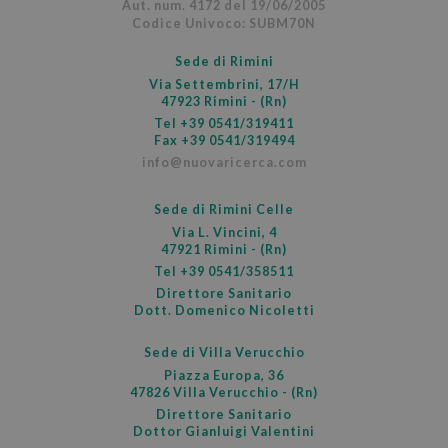
Aut. num. 4172 del 19/06/2005
Codice Univoco: SUBM70N
Sede di Rimini
Via Settembrini, 17/H
47923 Rimini - (Rn)
Tel
+39 0541/319411
PHPSESSID
Ses
PHP.net
Fax +39 0541/319494
www.nuovaricerca.com
info@nuovaricerca.com
Sede di Rimini Celle
Via L. Vincini, 4
47921 Rimini - (Rn)
Tel
+39 0541/358511
Direttore Sanitario
Dott. Domenico Nicoletti
Sede di Villa Verucchio
Piazza Europa, 36
47826 Villa Verucchio - (Rn)
Direttore Sanitario
Dottor Gianluigi Valentini