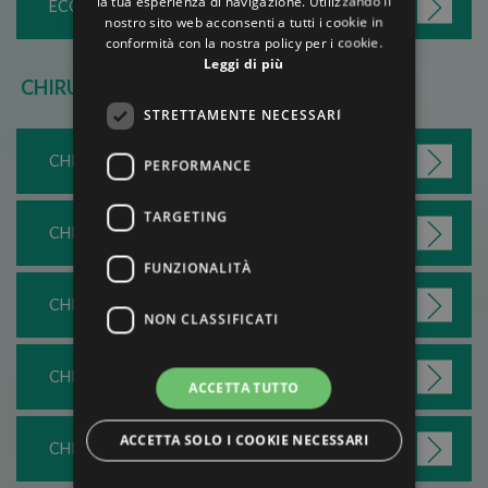
la tua esperienza di navigazione. Utilizzando il
ECOGRAFIA
nostro sito web acconsenti a tutti i cookie in
GERMAN
conformità con la nostra policy per i cookie.
Leggi di più
FRENCH
CHIRURGIA
RUSSIAN
STRETTAMENTE NECESSARI
CHIRURGIA OCULARE
PERFORMANCE
TARGETING
CHIRURGIA DI PARETE
FUNZIONALITÀ
CHIRURGIA VASCOLARE
NON CLASSIFICATI
CHIRURGIA DERMATOLOGICA
ACCETTA TUTTO
ACCETTA SOLO I COOKIE NECESSARI
CHIRURGIA UROLOGICA