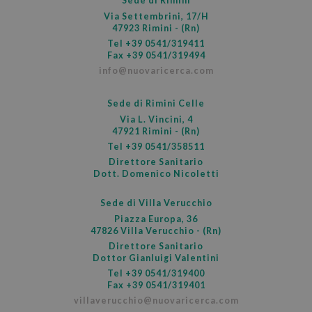
Sede di Rimini
Via Settembrini, 17/H
ytidb::LAST_RESULT_ENTRY_KEY
.youtube.com
1 
47923 Rimini - (Rn)
_dc_gtm_UA-37103583-1
.nuovaricerca.com
Tel
+39 0541/319411
sec
Fax +39 0541/319494
info@nuovaricerca.com
Google Privacy Policy
Sede di Rimini Celle
Via L. Vincini, 4
47921 Rimini - (Rn)
Tel
+39 0541/358511
Direttore Sanitario
Dott. Domenico Nicoletti
Sede di Villa Verucchio
Piazza Europa, 36
47826 Villa Verucchio - (Rn)
Direttore Sanitario
Dottor Gianluigi Valentini
Tel
+39 0541/319400
Fax +39 0541/319401
villaverucchio@nuovaricerca.com