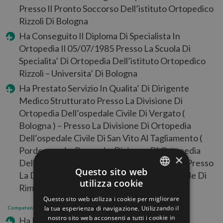
Presso Il Pronto Soccorso Dell’istituto Ortopedico
Rizzoli Di Bologna
Ha Conseguito Il Diploma Di Specialista In
Ortopedia Il 05/07/1985 Presso La Scuola Di
Specialita’ Di Ortopedia Dell’istituto Ortopedico
Rizzoli – Universita’ Di Bologna
Ha Prestato Servizio In Qualita’ Di Dirigente
Medico Strutturato Presso La Divisione Di
Ortopedia Dell’ospedale Civile Di Vergato (
Bologna ) – Presso La Divisione Di Ortopedia
Dell’ospedale Civile Di San Vito Al Tagliamento (
Pordenone ) – Presso La Divisone Di Ortopedia
×
Dell’ospedale Civile Di Vignola ( Modena ) – Presso
Questo sito web
La Divisione Di Ortopedia Dell’ospedale Civile Di
utilizza cookie
Rimini
ITALIAN
Questo sito web utilizza i cookie per migliorare
ENGLISH
la tua esperienza di navigazione. Utilizzando il
Competenze Maturate
nostro sito web acconsenti a tutti i cookie in
Ha Partecipato Nel 1990 Al Corso Di
GERMAN