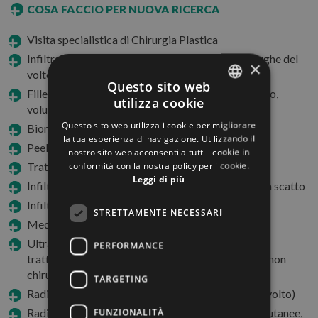
COSA FACCIO PER NUOVA RICERCA
Visita specialistica di Chirurgia Plastica
Infiltrazione di tossina botulinica (trattamento rughe del
×
volto e iperidrosi)
Questo sito web
Fillers acido ialuronico (trattamento rughe del volto,
utilizza cookie
ITALIAN
volumizzante labbra)
Questo sito web utilizza i cookie per migliorare
Biorivitalizzazione
ENGLISH
la tua esperienza di navigazione. Utilizzando il
Peeling chimici
nostro sito web acconsenti a tutti i cookie in
GERMAN
conformità con la nostra policy per i cookie.
Trattamento calvizie
Leggi di più
FRENCH
Infiltrazione per sindrome del tunnel carpale, dito a scatto
Infiltrazione cicatrici patologiche
RUSSIAN
STRETTAMENTE NECESSARI
Medicazione ferite difficili
Ultrasuono focalizzato ad alta intensità (HiFu):
PERFORMANCE
trattamento di lassità cutanee viso e corpo, lifting non
chirurgico
TARGETING
Radiofrequenza viso (trattamento delle rughe del volto)
Radiofrequenza corpo (trattamento delle lassità cutanee,
FUNZIONALITÀ