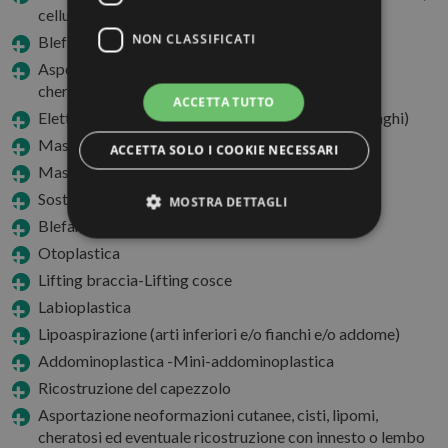
cellulite)
NON CLASSIFICATI
Blefaroplastica non chirurgica
Asportazione neoformazioni benigne / macchie /
cheratosi
ACCETTA TUTTO
Elettroporazione volto (biorivitalizzazione senza aghi)
Mastoplastica additiva – Mastoplastica riduttiva
ACCETTA SOLO I COOKIE NECESSARI
Mastopessi-Mastopessi con protesi
Sostituzione di protesi
MOSTRA DETTAGLI
Blefaroplastica superiore e inferiore
Otoplastica
Lifting braccia-Lifting cosce
Strettamente necessari
Performance
Labioplastica
Targeting
Funzionalità
Lipoaspirazione (arti inferiori e/o fianchi e/o addome)
Non classificati
Addominoplastica -Mini-addominoplastica
I cookie strettamente necessari consentono le
Ricostruzione del capezzolo
funzionalità principali del sito web come
l'accesso dell'utente e la gestione dell'account. Il
Asportazione neoformazioni cutanee, cisti, lipomi,
sito web non può essere utilizzato correttamente
cheratosi ed eventuale ricostruzione con innesto o lembo
senza i cookie strettamente necessari.