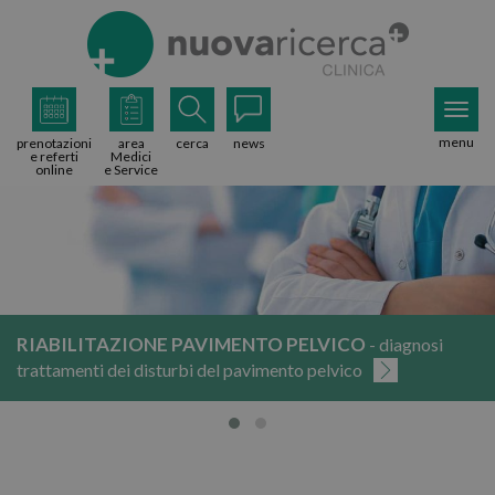
menu
prenotazioni
area
cerca
news
e referti
Medici
online
e Service
RIABILITAZIONE PAVIMENTO PELVICO
- diagnosi
trattamenti dei disturbi del pavimento pelvico