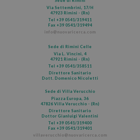
Sede di Rimini
Via Settembrini, 17/H
47923 Rimini - (Rn)
Tel
+39 0541/319411
Fax +39 0541/319494
info@nuovaricerca.com
Sede di Rimini Celle
Via L. Vincini, 4
47921 Rimini - (Rn)
Tel
+39 0541/358511
Direttore Sanitario
Dott. Domenico Nicoletti
Sede di Villa Verucchio
Piazza Europa, 36
PHPSESSID
Ses
PHP.net
47826 Villa Verucchio - (Rn)
www.nuovaricerca.com
Direttore Sanitario
Dottor Gianluigi Valentini
Tel
+39 0541/319400
Fax +39 0541/319401
villaverucchio@nuovaricerca.com