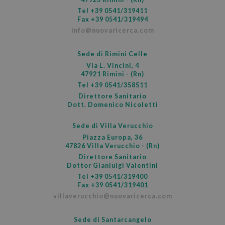
ytidb::LAST_RESULT_ENTRY_KEY
.youtube.com
1 
Tel
+39 0541/319411
Fax +39 0541/319494
_dc_gtm_UA-37103583-1
.nuovaricerca.com
sec
info@nuovaricerca.com
Sede di Rimini Celle
Google Privacy Policy
Via L. Vincini, 4
47921 Rimini - (Rn)
Tel
+39 0541/358511
Direttore Sanitario
Dott. Domenico Nicoletti
Sede di Villa Verucchio
Piazza Europa, 36
47826 Villa Verucchio - (Rn)
Direttore Sanitario
Dottor Gianluigi Valentini
Tel
+39 0541/319400
Fax +39 0541/319401
villaverucchio@nuovaricerca.com
Sede di Santarcangelo