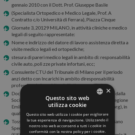
gennaio 2010 con il Dott. Prof. Giuseppe Basile
(Specialista Ortopedico e Medico Legale, Prof. A
Contratto c/o Università di Ferrara), Piazza Cinque
Giornate 3, 20129 MILANO, in attività cliniche e medico
legali di seguito rappresentate:
Nome e indirizzo del datore di lavoro assistenza diretta a
visite medico legali ed ortopediche;
stesura di pareri medico legali in ambito di: responsabilità
civile auto, poli zze private infortuni, ecc;
Consulente CTU del Tribunale di Milano per il periodo
anzi detto con Incarichi in ambito diresponsabilità
professionale in ambito civilistico e penalistico;
×
Docente dei Corsi di Perfezionamento organizzati dalla
Questo sito web
Società I tal iana di Psicologia e Psichiat ria della Regione
utilizza cookie
Emilia Romagna (http://www.sipsiemiliaromagna.org), in
ITALIAN
qualità di Medico Legale e
Questo sito web utilizza i cookie per migliorare
ENGLISH
la tua esperienza di navigazione. Utilizzando il
Tossicologo Forense; Segretario del Sindacato Italiano
nostro sito web acconsenti a tutti i cookie in
Specialisti in Medicina Legale e delle Assicurazioni
GERMAN
conformità con la nostra policy per i cookie.
(SISMLA) Sez ion e Provinciale di RIMINI, www.sismla.it.