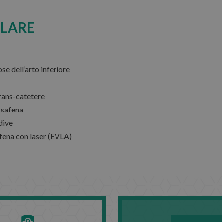
OLARE
se dell’arto inferiore
trans-catetere
 safena
dive
fena con laser (EVLA)