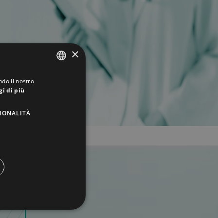
×
ndo il nostro
ITALIAN
gi di più
ENGLISH
IONALITÀ
GERMAN
FRENCH
RUSSIAN