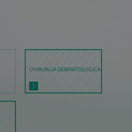
 Cookie-Script.com funzioni
orizzare le scelte di
ro interazione con il sito.
ore riguardo a varie
 garantendo che le loro
i future.
 sul linguaggio PHP. Si
lizzato per mantenere le
mente è un numero generato
utilizzato può essere
mpio è mantenere uno stato
E
CHIRURGIA DERMATOLOGICA
Descrizione
aricamento di uno script
 finale utilizza il sito
ebbe aver visto prima di
re si consiglia di dare
 sito web. Tuttavia, nella
 Analytics, secondo la
e le preferenze della
za delle richieste,
ta.
traccia delle
r mantenere lo stato della