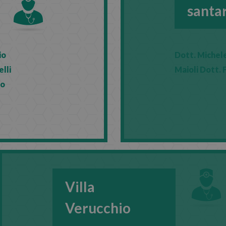
santa
io
Dott. Michele
lli
Maioli Dott. 
po
Villa
Verucchio