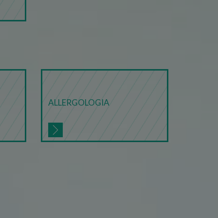
gle Analytics, in cui
ificativo univoco
riazione del cookie _gat che
ati da Google su siti Web ad
di riferimento da cui il
r mantenere lo stato della
ALLERGOLOGIA
rizza e aggiorna un valore
 contare e tenere traccia
 Analytics, che è un
iù comunemente utilizzato
ere utenti unici
sce informazioni su come
 identificatore del
icità che l'utente finale
e utilizzato per calcolare i
nalisi dei siti.
sitatori unici e monitorare
re il comportamento degli
alle esigenze degli utenti.
traccia delle