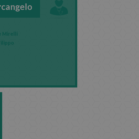
rcangelo
 Mirelli
Filippo