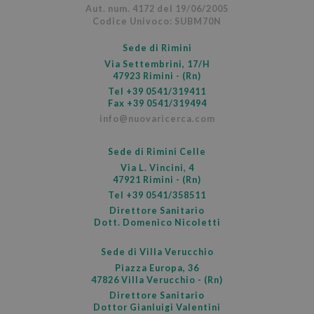
Aut. num. 4172 del 19/06/2005
Codice Univoco: SUBM70N
Sede di Rimini
Via Settembrini, 17/H
47923 Rimini - (Rn)
Tel
+39 0541/319411
Fax +39 0541/319494
info@nuovaricerca.com
Sede di Rimini Celle
Via L. Vincini, 4
47921 Rimini - (Rn)
Tel
+39 0541/358511
Direttore Sanitario
Dott. Domenico Nicoletti
CookieScriptConsent
5 m
CookieScript
Sede di Villa Verucchio
sett
.nuovaricerca.com
Piazza Europa, 36
47826 Villa Verucchio - (Rn)
Direttore Sanitario
Dottor Gianluigi Valentini