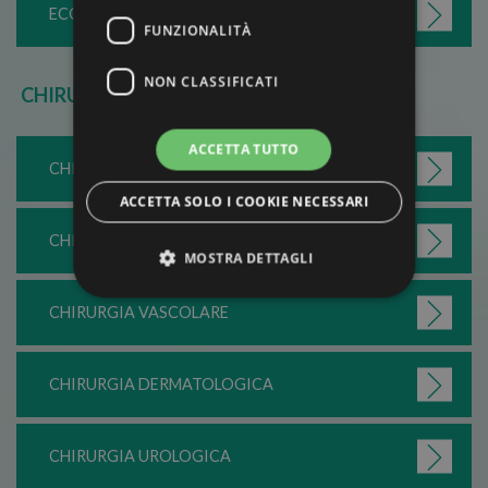
ECOGRAFIA
FUNZIONALITÀ
NON CLASSIFICATI
CHIRURGIA
ACCETTA TUTTO
CHIRURGIA OCULARE
ACCETTA SOLO I COOKIE NECESSARI
CHIRURGIA DI PARETE
MOSTRA DETTAGLI
CHIRURGIA VASCOLARE
Strettamente necessari
Performance
Targeting
Funzionalità
CHIRURGIA DERMATOLOGICA
Non classificati
I cookie strettamente necessari consentono le
CHIRURGIA UROLOGICA
funzionalità principali del sito web come
l'accesso dell'utente e la gestione dell'account. Il