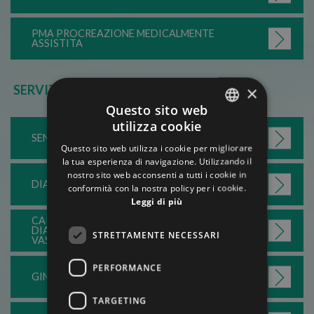
PMA PROCREAZIONE MEDICALMENTE
ASSISTITA
×
SERVIZI CLINICO/DIAGNOSTICI
Questo sito web
utilizza cookie
ITALIAN
SENOLOGIA
Questo sito web utilizza i cookie per migliorare
ENGLISH
la tua esperienza di navigazione. Utilizzando il
nostro sito web acconsenti a tutti i cookie in
GERMAN
DIAGNOSTICA PER IMMAGINI
conformità con la nostra policy per i cookie.
Leggi di più
FRENCH
CARDIOLOGIA/
RUSSIAN
DIAGNOSTICA
STRETTAMENTE NECESSARI
VASCOLARE
PERFORMANCE
GINECOLOGIA
TARGETING