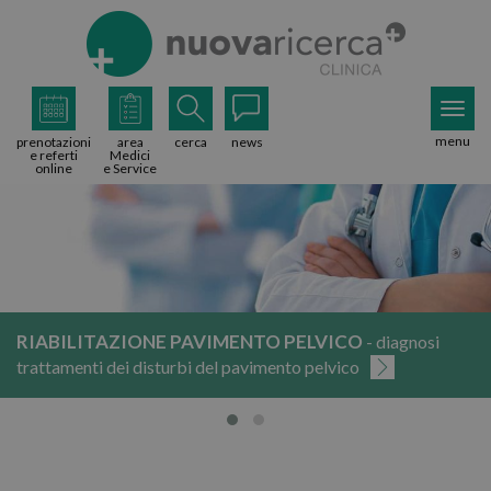
menu
prenotazioni
area
cerca
news
e referti
Medici
online
e Service
RIABILITAZIONE PAVIMENTO PELVICO
- diagnosi
trattamenti dei disturbi del pavimento pelvico