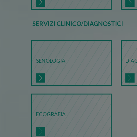
Google Privacy Poli
SERVIZI CLINICO/DIAGNOSTICI
PHPSESSID
CookieScriptConsent
SENOLOGIA
DIA
VISITOR_PRIVACY_METAD
PHPSESSID
ECOGRAFIA