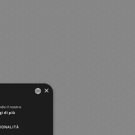
×
ndo il nostro
ITALIAN
gi di più
ENGLISH
IONALITÀ
GERMAN