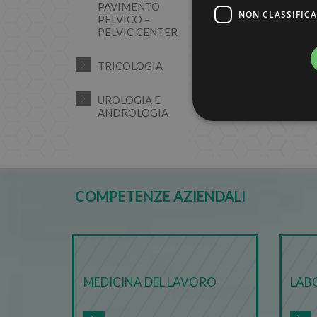
PAVIMENTO
NON CLASSIFICA
PELVICO –
PELVIC CENTER
TRICOLOGIA
UROLOGIA E
ANDROLOGIA
Stre
I cookie strettamente necessa
web non può essere utilizza
COMPETENZE AZIENDALI
Nome
CONSENT
ytidb::LAST_RESULT_ENTR
MEDICINA DEL LAVORO
LAB
_dc_gtm_UA-37103583-1