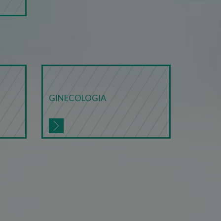
script potrebbero non
l nome è un numero
 per un account Google
 sul linguaggio PHP. Si
lizzato per mantenere le
mente è un numero generato
utilizzato può essere
mpio è mantenere uno stato
vizio Cookie-Script.com per
cookie dei visitatori. È
GINECOLOGIA
 Cookie-Script.com funzioni
orizzare le scelte di
ro interazione con il sito.
ore riguardo a varie
 garantendo che le loro
i future.
 sul linguaggio PHP. Si
lizzato per mantenere le
mente è un numero generato
utilizzato può essere
mpio è mantenere uno stato