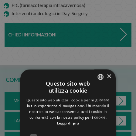
FIC (farmacoterapia intracavernosa)
Interventi andrologici in Day-Surgery.
CHIEDI INFORMAZIONI
×
COMPETENZE AZIENDALI
Questo sito web
utilizza cookie
ITALIAN
Questo sito web utilizza i cookie per migliorare
MEDICINA DEL LAVORO
ENGLISH
la tua esperienza di navigazione. Utilizzando il
nostro sito web acconsenti a tutti i cookie in
GERMAN
conformità con la nostra policy per i cookie.
LABORATORIO ANALISI
Leggi di più
FRENCH
RUSSIAN