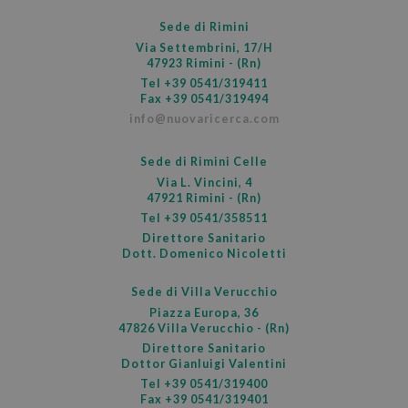
CookieScriptConsent
5 m
CookieScript
Sede di Rimini
sett
.nuovaricerca.com
Via Settembrini, 17/H
47923 Rimini - (Rn)
Tel
+39 0541/319411
Fax +39 0541/319494
info@nuovaricerca.com
Sede di Rimini Celle
Via L. Vincini, 4
47921 Rimini - (Rn)
Tel
+39 0541/358511
Direttore Sanitario
Dott. Domenico Nicoletti
VISITOR_PRIVACY_METADATA
5 m
YouTube
sett
.youtube.com
Sede di Villa Verucchio
Piazza Europa, 36
47826 Villa Verucchio - (Rn)
Direttore Sanitario
Dottor Gianluigi Valentini
Tel
+39 0541/319400
Fax +39 0541/319401