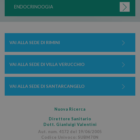
ENDOCRINOOGIA
PHPSESSID
Ses
PHP.net
www.nuovaricerca.com
VAI ALLA SEDE DI RIMINI
VAI ALLA SEDE DI VILLA VERUCCHIO
VAI ALLA SEDE DI SANTARCANGELO
Nuova Ricerca
Direttore Sanitario
Dott. Gianluigi Valentini
Aut. num. 4172 del 19/06/2005
Codice Univoco: SUBM70N